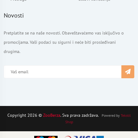
Novosti
Pretplatite se na naše novosti. Obaveštavaćemo vas isključivo o
promocijama. Vaši podaci su sigurni i neće biti prosleđivani
drugima.
Copyright 2026 ©
ZooBerza
. Sva prava zadržava.
Powered by
Tekstil
Shop