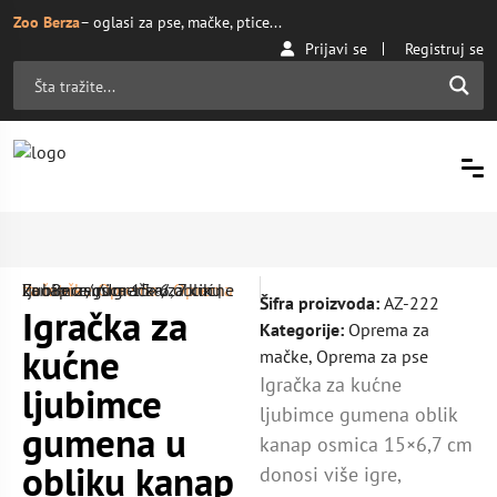
Zoo Berza
– oglasi za pse, mačke, ptice...
Prijavi se
Registruj se
Početna
Oprema za mačke
/ Igračka za kućne ljubimce gumena u obliku kanap osmica 15×6, 7 cm | ZooBerza.rs
/
Oprema
/
Šifra proizvoda:
AZ-222
Igračka za
Kategorije:
Oprema za
kućne
mačke
,
Oprema za pse
Igračka za kućne
ljubimce
ljubimce gumena oblik
gumena u
kanap osmica 15×6,7 cm
obliku kanap
donosi više igre,