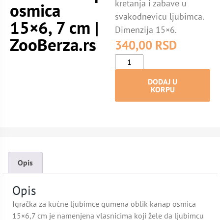
kretanja i zabave u
osmica
svakodnevicu ljubimca.
15×6, 7 cm |
Dimenzija 15×6.
ZooBerza.rs
340,00
RSD
DODAJ U
KORPU
Opis
Opis
Igračka za kućne ljubimce gumena oblik kanap osmica
15×6,7 cm je namenjena vlasnicima koji žele da ljubimcu