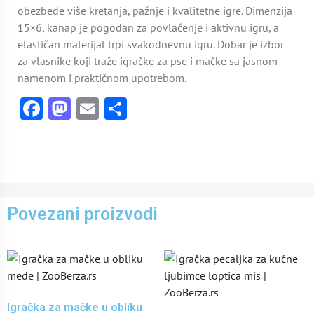
obezbede više kretanja, pažnje i kvalitetne igre. Dimenzija
15×6, kanap je pogodan za povlačenje i aktivnu igru, a
elastičan materijal trpi svakodnevnu igru. Dobar je izbor
za vlasnike koji traže igračke za pse i mačke sa jasnom
namenom i praktičnom upotrebom.
Facebook
Mastodon
Email
Share
Povezani proizvodi
Igračka za mačke u obliku