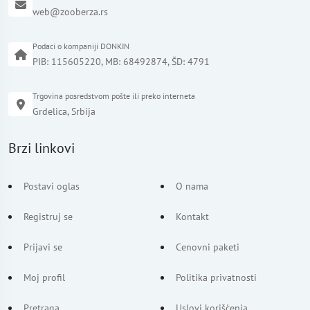
web@zooberza.rs
Podaci o kompaniji DONKIN
PIB: 115605220, MB: 68492874, ŠD: 4791
Trgovina posredstvom pošte ili preko interneta
Grdelica, Srbija
Brzi linkovi
Postavi oglas
O nama
Registruj se
Kontakt
Prijavi se
Cenovni paketi
Moj profil
Politika privatnosti
Pretraga
Uslovi korišćenja