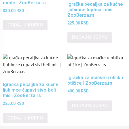
mede | ZooBerza.rs
Igračka pecaljka za kućne
ljubimce loptica i miš |
330,00
RSD
ZooBerza.rs
225,00
RSD
DODAJ U KORPU
DODAJ U KORPU
Igračka za mačke u obliku
ptičice | ZooBerza.rs
Igračka pecaljka za kućne
ljubimce čupavi sivo-beli
490,00
RSD
miš | ZooBerza.rs
225,00
RSD
DODAJ U KORPU
DODAJ U KORPU