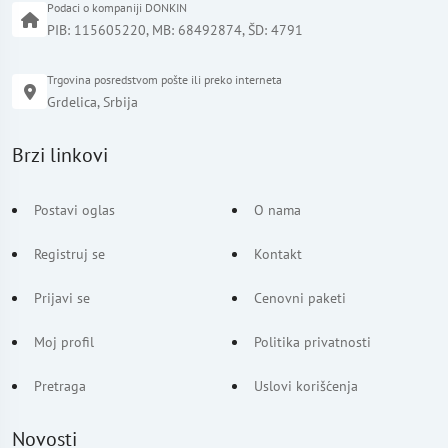
Podaci o kompaniji DONKIN
PIB: 115605220, MB: 68492874, ŠD: 4791
Trgovina posredstvom pošte ili preko interneta
Grdelica, Srbija
Brzi linkovi
Postavi oglas
O nama
Registruj se
Kontakt
Prijavi se
Cenovni paketi
Moj profil
Politika privatnosti
Pretraga
Uslovi korišćenja
Novosti