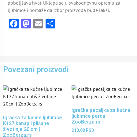
poboljšava hvat. Uklapa se u svakodnevnu opremu za
ljubimce i pomaže da izbor proizvoda bude lakši.
Facebook
Mastodon
Email
Share
Povezani proizvodi
Igračka pecaljka za kućne
ljubimce perca |
Igračka za kućne ljubimce
ZooBerza.rs
K127 kanap i plišane
životinje 20 cm |
210,00
RSD
ZooBerza.rs