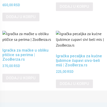
650,00
RSD
DODAJ U KORPU
DODAJ U KORPU
Igračka za mačke u obliku
ptičice sa perima |
Igračka pecaljka za kućne
ZooBerza.rs
ljubimce čupavi sivo-beli
miš | ZooBerza.rs
370,00
RSD
225,00
RSD
DODAJ U KORPU
DODAJ U KORPU