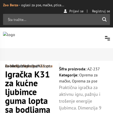
Zoo Berza
– oglasi za pse, mačke, ptice...
Prijavi se
Registruj se
Početna
Oprema za mačke
/ Igračka K31 za kućne ljubimce guma lopta sa bodljama 9 cm | ZooBerza.rs
/
Oprema
/
Šifra proizvoda:
AZ-237
Igračka K31
Kategorije:
Oprema za
za kućne
mačke
,
Oprema za pse
Praktična igračka za
ljubimce
aktivnu igru, pažnju i
guma lopta
trošenje energije
sa bodljama
ljubimca. Dimenzija 9