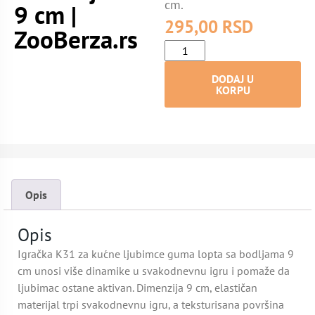
cm.
9 cm |
295,00
RSD
ZooBerza.rs
DODAJ U
KORPU
Opis
Opis
Igračka K31 za kućne ljubimce guma lopta sa bodljama 9
cm unosi više dinamike u svakodnevnu igru i pomaže da
ljubimac ostane aktivan. Dimenzija 9 cm, elastičan
materijal trpi svakodnevnu igru, a teksturisana površina