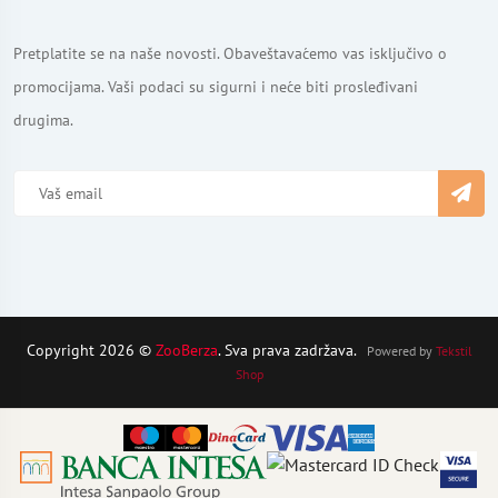
Pretplatite se na naše novosti. Obaveštavaćemo vas isključivo o
promocijama. Vaši podaci su sigurni i neće biti prosleđivani
drugima.
Copyright 2026 ©
ZooBerza
. Sva prava zadržava.
Powered by
Tekstil
Shop