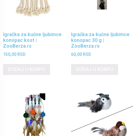
Igračka za kućne ljubimce
Igračka za kućne ljubimce
konopac kost |
konopac 30 g |
ZooBerza.rs
ZooBerza.rs
150,00
RSD
60,00
RSD
DODAJ U KORPU
DODAJ U KORPU