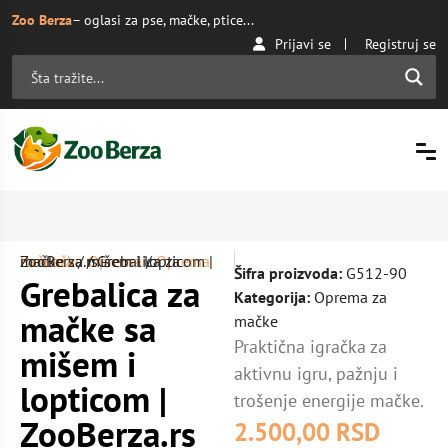
Zoo Berza
– oglasi za pse, mačke, ptice...
Prijavi se
Registruj se
Početna
Oprema za mačke
/ Grebalica za mačke sa mišem i lopticom | ZooBerza.rs
/
Oprema
/
Šifra proizvoda:
G512-90
Grebalica za
Kategorija:
Oprema za
mačke sa
mačke
Praktična igračka za
mišem i
aktivnu igru, pažnju i
lopticom |
trošenje energije mačke.
ZooBerza.rs
2.500,00
RSD