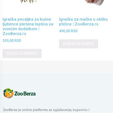
Igračka pecaljka za kućne
Igračka za mačke u obliku
ljubimce pletena loptica sa
ptičice | ZooBerza.rs
visećim dodatkom |
490,00
RSD
ZooBerza.rs
330,00
RSD
DODAJ U KORPU
DODAJ U KORPU
ZooBerza je online platforma za oglašavanje, kupovinu i