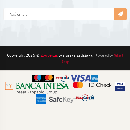
Copyright 2026 ©
ZooBerza
. Sva prava zadržava.
Powered by
Tekstil
Shop