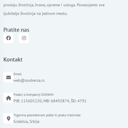
prodaju životinja, hrane, opreme i usluga. Povezujemo sve
ljubitelje životinja na jednom mestu.
Pratite nas
Kontakt
Email
web@zooberza.rs
Podaci o kompaniji DONKIN
PIB: 115605220, MB: 68492874, ŠD: 4791
Trgovina posredstvom pošte ili preko interneta
Grdelica, Srbija