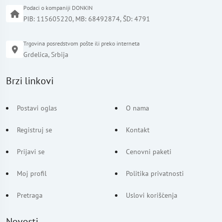
Podaci o kompaniji DONKIN
PIB: 115605220, MB: 68492874, ŠD: 4791
Trgovina posredstvom pošte ili preko interneta
Grdelica, Srbija
Brzi linkovi
Postavi oglas
O nama
Registruj se
Kontakt
Prijavi se
Cenovni paketi
Moj profil
Politika privatnosti
Pretraga
Uslovi korišćenja
Novosti