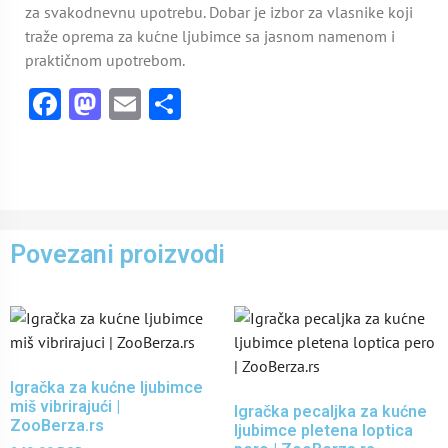
za svakodnevnu upotrebu. Dobar je izbor za vlasnike koji
traže oprema za kućne ljubimce sa jasnom namenom i
praktičnom upotrebom.
Facebook
Mastodon
Email
Share
Povezani proizvodi
Igračka za kućne ljubimce
miš vibrirajući |
Igračka pecaljka za kućne
ZooBerza.rs
ljubimce pletena loptica