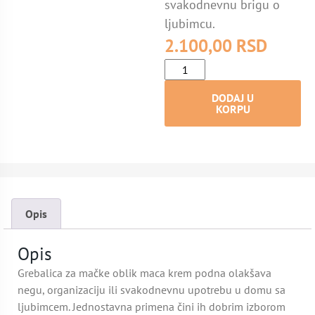
svakodnevnu brigu o
ljubimcu.
2.100,00
RSD
DODAJ U
KORPU
Opis
Opis
Grebalica za mačke oblik maca krem podna olakšava
negu, organizaciju ili svakodnevnu upotrebu u domu sa
ljubimcem. Jednostavna primena čini ih dobrim izborom