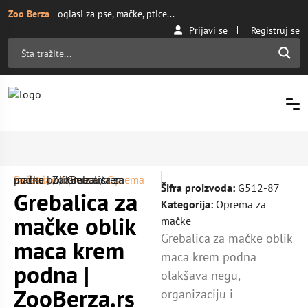
Zoo Berza
– oglasi za pse, mačke, ptice...
Prijavi se
Registruj se
Početna
Oprema za mačke
/ Grebalica za mačke oblik maca krem podna | ZooBerza.rs
/
Oprema
/
Šifra proizvoda:
G512-87
Grebalica za
Kategorija:
Oprema za
mačke oblik
mačke
Grebalica za mačke oblik
maca krem
maca krem podna
podna |
olakšava negu,
ZooBerza.rs
organizaciju i