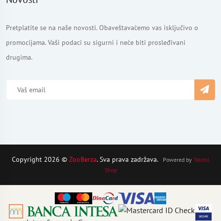
Pretplatite se na naše novosti. Obaveštavaćemo vas isključivo o
promocijama. Vaši podaci su sigurni i neće biti prosleđivani
drugima.
Copyright 2026 ©
ZooBerza
. Sva prava zadržava.
Powered by
Tekstil
Shop