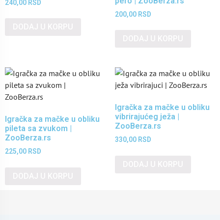
pero | ZooBerza.rs
240,00
RSD
200,00
RSD
DODAJ U KORPU
DODAJ U KORPU
Igračka za mačke u obliku
vibrirajućeg ježa |
Igračka za mačke u obliku
ZooBerza.rs
pileta sa zvukom |
ZooBerza.rs
330,00
RSD
225,00
RSD
DODAJ U KORPU
DODAJ U KORPU