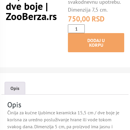
svakodnevnu upotrebu.
dve boje |
Dimenzija 7,5 cm.
ZooBerza.rs
750,00
RSD
DODAJ U
KORPU
Opis
Opis
Činija za kućne ljubimce keramicka 15,5 cm / dve boje je
korisna za uredno posluživanje hrane ili vode tokom
svakog dana. Dimenzija 5 cm, pa proizvod ima jasnu i