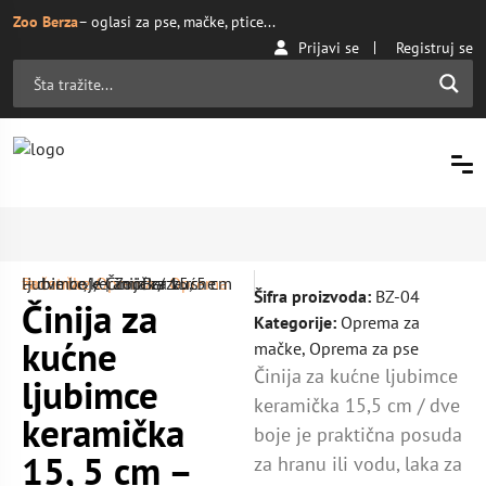
Zoo Berza
– oglasi za pse, mačke, ptice...
Prijavi se
Registruj se
Početna
Oprema za mačke
/ Činija za kućne ljubimce keramička 15, 5 cm – dve boje | ZooBerza.rs
/
Oprema
/
Šifra proizvoda:
BZ-04
Činija za
Kategorije:
Oprema za
kućne
mačke
,
Oprema za pse
Činija za kućne ljubimce
ljubimce
keramička 15,5 cm / dve
keramička
boje je praktična posuda
15, 5 cm –
za hranu ili vodu, laka za