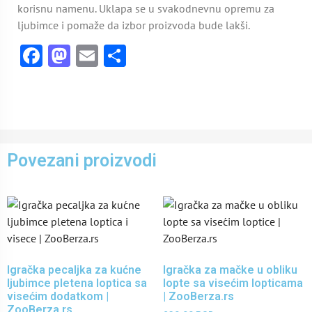
korisnu namenu. Uklapa se u svakodnevnu opremu za
ljubimce i pomaže da izbor proizvoda bude lakši.
Facebook
Mastodon
Email
Share
Povezani proizvodi
Igračka pecaljka za kućne
Igračka za mačke u obliku
ljubimce pletena loptica sa
lopte sa visećim lopticama
visećim dodatkom |
| ZooBerza.rs
ZooBerza.rs