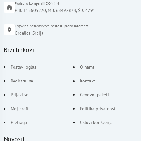
Podaci o kompaniji DONKIN
PIB: 115605220, MB: 68492874, ŠD: 4791
Trgovina posredstvom pošte ili preko interneta
Grdelica, Srbija
Brzi linkovi
Postavi oglas
O nama
Registruj se
Kontakt
Prijavi se
Cenovni paketi
Moj profil
Politika privatnosti
Pretraga
Uslovi korišćenja
Novosti