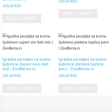
230,00
RSD
330,00
RSD
DODAJ U KORPU
DODAJ U KORPU
Igračka pecaljka za kućne
Igračka pecaljka za kućne
ljubimce čupavi sivo-beli
ljubimce pletena loptica
miš | ZooBerza.rs
pero | ZooBerza.rs
225,00
RSD
200,00
RSD
DODAJ U KORPU
DODAJ U KORPU