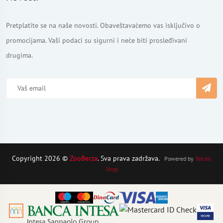
Pretplatite se na naše novosti. Obaveštavaćemo vas isključivo o
promocijama. Vaši podaci su sigurni i neće biti prosleđivani
drugima.
Copyright 2026 ©
ZooBerza
. Sva prava zadržava.
Powered by
Tekstil
Shop