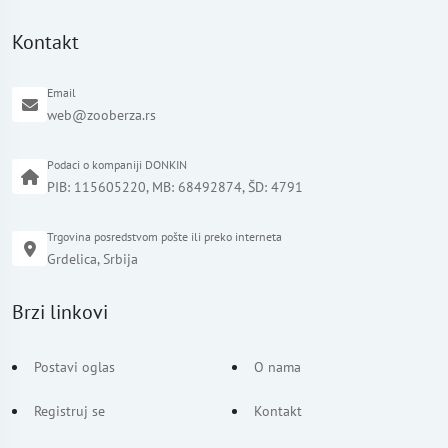
Kontakt
Email
web@zooberza.rs
Podaci o kompaniji DONKIN
PIB: 115605220, MB: 68492874, ŠD: 4791
Trgovina posredstvom pošte ili preko interneta
Grdelica, Srbija
Brzi linkovi
Postavi oglas
O nama
Registruj se
Kontakt