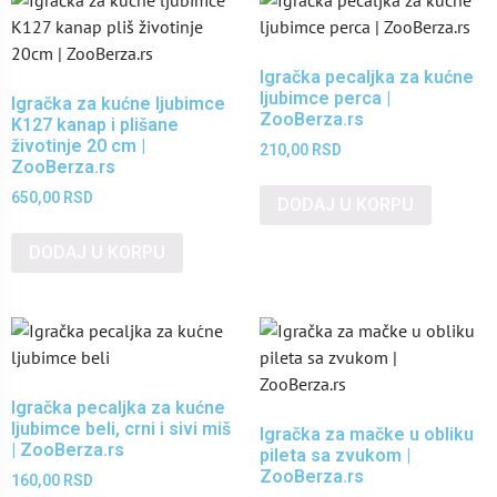
Igračka pecaljka za kućne
ljubimce perca |
Igračka za kućne ljubimce
ZooBerza.rs
K127 kanap i plišane
životinje 20 cm |
210,00
RSD
ZooBerza.rs
650,00
RSD
DODAJ U KORPU
DODAJ U KORPU
Igračka pecaljka za kućne
ljubimce beli, crni i sivi miš
Igračka za mačke u obliku
| ZooBerza.rs
pileta sa zvukom |
ZooBerza.rs
160,00
RSD