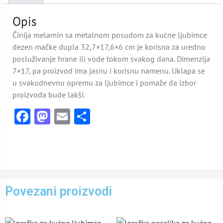
Opis
Činija melamin sa metalnom posudom za kućne ljubimce
dezen mačke dupla 32,7×17,6×6 cm je korisna za uredno
posluživanje hrane ili vode tokom svakog dana. Dimenzija
7×17, pa proizvod ima jasnu i korisnu namenu. Uklapa se
u svakodnevnu opremu za ljubimce i pomaže da izbor
proizvoda bude lakši.
Facebook
Mastodon
Email
Share
Povezani proizvodi