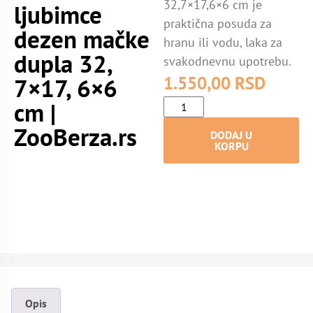
32,7×17,6×6 cm je
ljubimce
praktična posuda za
dezen mačke
hranu ili vodu, laka za
dupla 32,
svakodnevnu upotrebu.
7×17, 6×6
1.550,00
RSD
cm |
ZooBerza.rs
DODAJ U
KORPU
Opis