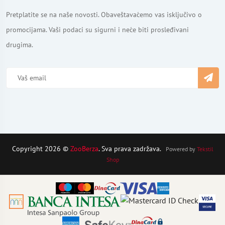
Pretplatite se na naše novosti. Obaveštavaćemo vas isključivo o
promocijama. Vaši podaci su sigurni i neće biti prosleđivani
drugima.
Copyright 2026 ©
ZooBerza
. Sva prava zadržava.
Powered by
Tekstil
Shop