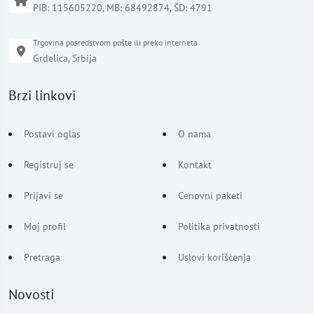
PIB: 115605220, MB: 68492874, ŠD: 4791
Trgovina posredstvom pošte ili preko interneta
Grdelica, Srbija
Brzi linkovi
Postavi oglas
O nama
Registruj se
Kontakt
Prijavi se
Cenovni paketi
Moj profil
Politika privatnosti
Pretraga
Uslovi korišćenja
Novosti