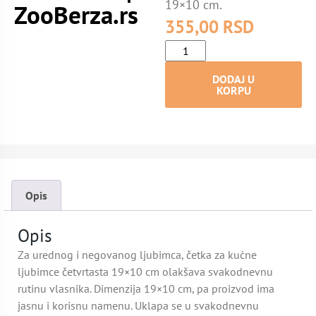
19×10 cm.
ZooBerza.rs
355,00
RSD
DODAJ U
KORPU
Opis
Opis
Za urednog i negovanog ljubimca, četka za kućne
ljubimce četvrtasta 19×10 cm olakšava svakodnevnu
rutinu vlasnika. Dimenzija 19×10 cm, pa proizvod ima
jasnu i korisnu namenu. Uklapa se u svakodnevnu