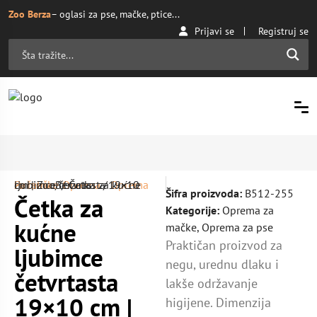
Zoo Berza
– oglasi za pse, mačke, ptice...
Prijavi se
Registruj se
Početna
Oprema za mačke
/ Četka za kućne ljubimce četvrtasta 19×10 cm | ZooBerza.rs
/
Oprema
/
Šifra proizvoda:
B512-255
Četka za
Kategorije:
Oprema za
kućne
mačke
,
Oprema za pse
Praktičan proizvod za
ljubimce
negu, urednu dlaku i
četvrtasta
lakše održavanje
19×10 cm |
higijene. Dimenzija