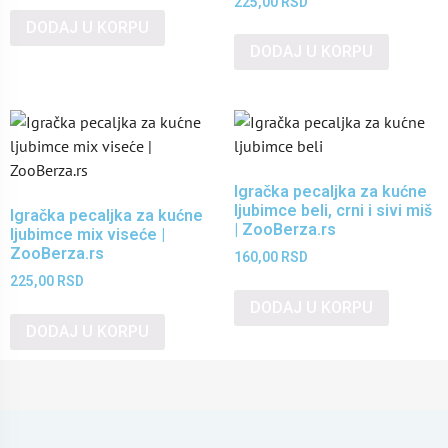
225,00
RSD
DODAJ U KORPU
DODAJ U KORPU
Igračka pecaljka za kućne
ljubimce beli, crni i sivi miš
Igračka pecaljka za kućne
| ZooBerza.rs
ljubimce mix viseće |
ZooBerza.rs
160,00
RSD
225,00
RSD
DODAJ U KORPU
DODAJ U KORPU