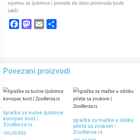
opremu za ljubimce i pomaže da izbor proizvoda bude
lakši.
Facebook
Mastodon
Email
Share
Povezani proizvodi
Igračka za kućne ljubimce
konopac kost |
Igračka za mačke u obliku
ZooBerza.rs
pileta sa zvukom |
ZooBerza.rs
150,00
RSD