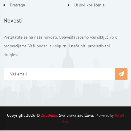
Pretraga
Uslovi korišćenja
Novosti
Pretplatite se na naše novosti. Obaveštavaćemo vas isključivo o
promocijama. Vaši podaci su sigurni i neće biti prosleđivani
drugima.
Copyright 2026 ©
ZooBerza
. Sva prava zadržava.
Powered by
Tekstil
Shop