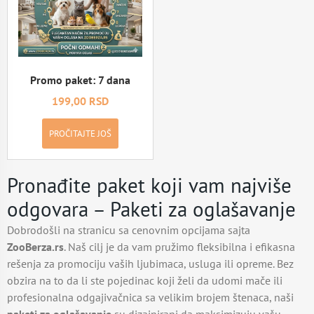
Promo paket: 7 dana
199,00
RSD
PROČITAJTE JOŠ
Pronađite paket koji vam najviše
odgovara – Paketi za oglašavanje
Dobrodošli na stranicu sa cenovnim opcijama sajta
ZooBerza.rs
. Naš cilj je da vam pružimo fleksibilna i efikasna
rešenja za promociju vaših ljubimaca, usluga ili opreme. Bez
obzira na to da li ste pojedinac koji želi da udomi mače ili
profesionalna odgajivačnica sa velikim brojem štenaca, naši