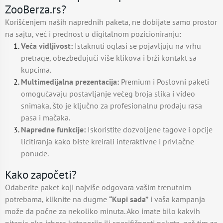
ZooBerza.rs?
Korišćenjem naših naprednih paketa, ne dobijate samo prostor
na sajtu, već i prednost u digitalnom pozicioniranju:
Veća vidljivost:
Istaknuti oglasi se pojavljuju na vrhu
pretrage, obezbeđujući više klikova i brži kontakt sa
kupcima.
Multimedijalna prezentacija:
Premium i Poslovni paketi
omogućavaju postavljanje većeg broja slika i video
snimaka, što je ključno za profesionalnu prodaju rasa
pasa i mačaka.
Napredne funkcije:
Iskoristite dozvoljene tagove i opcije
licitiranja kako biste kreirali interaktivne i privlačne
ponude.
Kako započeti?
Odaberite paket koji najviše odgovara vašim trenutnim
potrebama, kliknite na dugme
“Kupi sada”
i vaša kampanja
može da počne za nekoliko minuta. Ako imate bilo kakvih