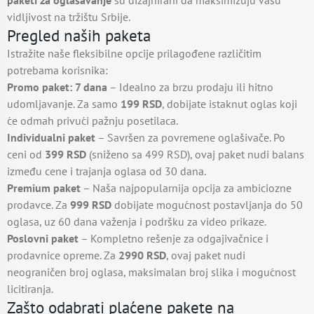
paketi za oglašavanje
su dizajnirani da maksimizuju vašu
vidljivost na tržištu Srbije.
Pregled naših paketa
Istražite naše fleksibilne opcije prilagođene različitim
potrebama korisnika:
Promo paket: 7 dana
– Idealno za brzu prodaju ili hitno
udomljavanje. Za samo
199 RSD
, dobijate istaknut oglas koji
će odmah privući pažnju posetilaca.
Individualni paket
– Savršen za povremene oglašivače. Po
ceni od
399 RSD
(sniženo sa 499 RSD), ovaj paket nudi balans
između cene i trajanja oglasa od 30 dana.
Premium paket
– Naša najpopularnija opcija za ambiciozne
prodavce. Za
999 RSD
dobijate mogućnost postavljanja do 50
oglasa, uz 60 dana važenja i podršku za video prikaze.
Poslovni paket
– Kompletno rešenje za odgajivačnice i
prodavnice opreme. Za
2990 RSD
, ovaj paket nudi
neograničen broj oglasa, maksimalan broj slika i mogućnost
licitiranja.
Zašto odabrati plaćene pakete na