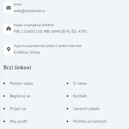
Email
web@zooberza.rs
Podaci o kompaniji DONKIN
PIB: 115605220, MB: 68492874, ŠD: 4791
Trgovina posredstvom pošte ili preko interneta
Grdelica, Srbija
Brzi linkovi
Postavi oglas
O nama
Registruj se
Kontakt
Prijavi se
Cenovni paketi
Moj profil
Politika privatnosti