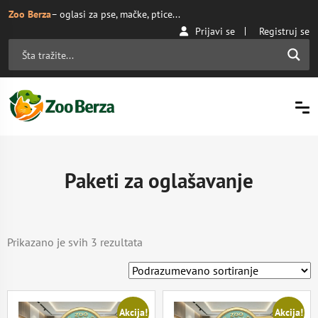
Zoo Berza
– oglasi za pse, mačke, ptice...
Prijavi se
Registruj se
Paketi za oglašavanje
Prikazano je svih 3 rezultata
Akcija!
Akcija!