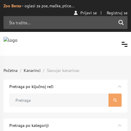
Zoo Berza
– oglasi za pse, mačke, ptice...
Prijavi se
Registruj se
Početna
Kanarinci
Slavujar kanarinac
Pretraga po ključnoj reči
Pretraga po kategoriji