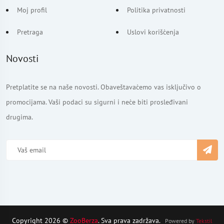
Moj profil
Politika privatnosti
Pretraga
Uslovi korišćenja
Novosti
Pretplatite se na naše novosti. Obaveštavaćemo vas isključivo o
promocijama. Vaši podaci su sigurni i neće biti prosleđivani
drugima.
Copyright 2026 ©
ZooBerza
. Sva prava zadržava.
Powered by
Tekstil