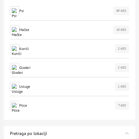
Psi
89 ADS
Mačke
18 ADS
Kunići
2 ADS
Glodari
2 ADS
Usluge
1 ADS
Ptice
7 ADS
Pretraga po lokaciji