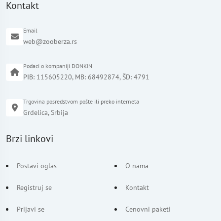
Kontakt
Email
web@zooberza.rs
Podaci o kompaniji DONKIN
PIB: 115605220, MB: 68492874, ŠD: 4791
Trgovina posredstvom pošte ili preko interneta
Grdelica, Srbija
Brzi linkovi
Postavi oglas
O nama
Registruj se
Kontakt
Prijavi se
Cenovni paketi