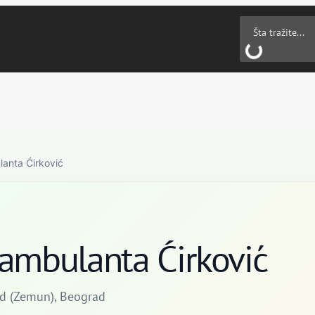
lanta Ćirković
 ambulanta Ćirković
d (Zemun), Beograd