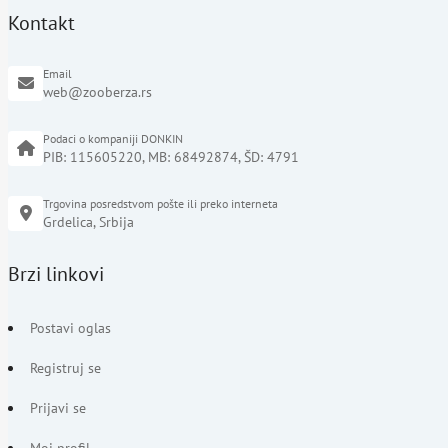
Kontakt
Email
web@zooberza.rs
Podaci o kompaniji DONKIN
PIB: 115605220, MB: 68492874, ŠD: 4791
Trgovina posredstvom pošte ili preko interneta
Grdelica, Srbija
Brzi linkovi
Postavi oglas
Registruj se
Prijavi se
Moj profil