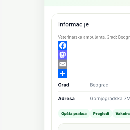
Informacije
Veterinarska ambulanta. Grad: Beog
Facebook
Mastodon
Email
Share
Grad
Beograd
Adresa
Gornjogradska 7M
Opšta praksa
Pregledi
Vakcina