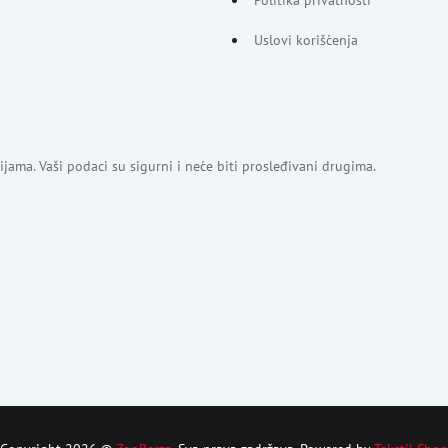
Uslovi korišćenja
jama. Vaši podaci su sigurni i neće biti prosleđivani drugima.