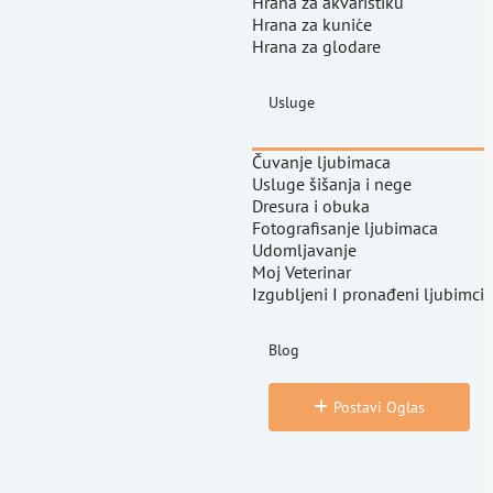
Hrana za akvaristiku
Hrana za kuniće
Hrana za glodare
Usluge
Čuvanje ljubimaca
Usluge šišanja i nege
Dresura i obuka
Fotografisanje ljubimaca
Udomljavanje
Moj Veterinar
Izgubljeni I pronađeni ljubimci
Blog
Postavi Oglas