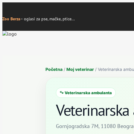
Zoo Berza
– oglasi za pse, mačke, ptice...
Početna
/
Moj veterinar
/ Veterinarska ambu
🐾 Veterinarska ambulanta
Veterinarska
Gornjogradska 7M, 11080 Beogra