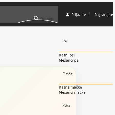
Prijavi se
Registruj se
Pretraga
Psi
Rasni psi
Mešanci psi
Mačke
Rasne mačke
Mešanci mačke
Ptice