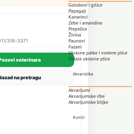
Golubovi i grlice
Papagaji
Kanarinci
Zebe i amandine
Prepelice
Živina
011/316-3371
Paunovi
Fazani
Ukrasne patke i vodene ptice
Ostale ukrasne ptice
Pozovi veterinara
Akvaristika
Nazad na pretragu
Akvarijumi
Akvarijumske ribe
Akvarijumske biljke
Kunići