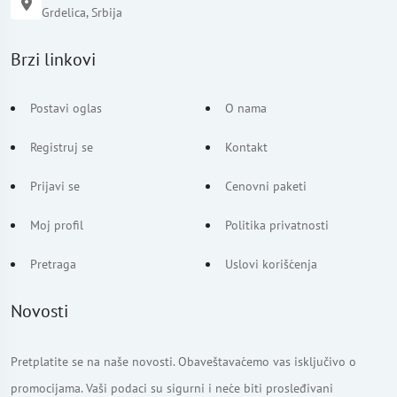
Grdelica, Srbija
Brzi linkovi
Postavi oglas
O nama
Registruj se
Kontakt
Prijavi se
Cenovni paketi
Moj profil
Politika privatnosti
Pretraga
Uslovi korišćenja
Novosti
Pretplatite se na naše novosti. Obaveštavaćemo vas isključivo o
promocijama. Vaši podaci su sigurni i neće biti prosleđivani