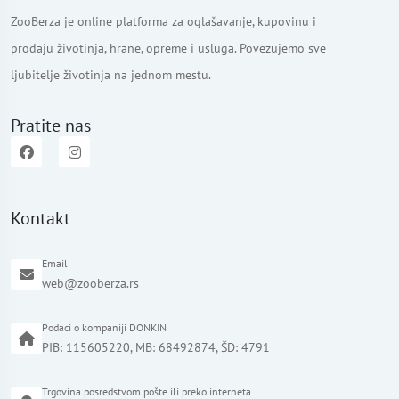
ZooBerza je online platforma za oglašavanje, kupovinu i
prodaju životinja, hrane, opreme i usluga. Povezujemo sve
ljubitelje životinja na jednom mestu.
Pratite nas
Kontakt
Email
web@zooberza.rs
Podaci o kompaniji DONKIN
PIB: 115605220, MB: 68492874, ŠD: 4791
Trgovina posredstvom pošte ili preko interneta