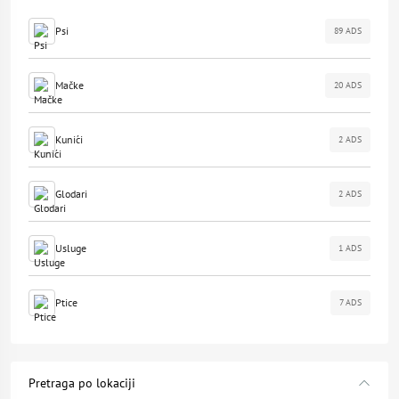
Psi
89 ADS
Mačke
20 ADS
Kunići
2 ADS
Glodari
2 ADS
Usluge
1 ADS
Ptice
7 ADS
Pretraga po lokaciji