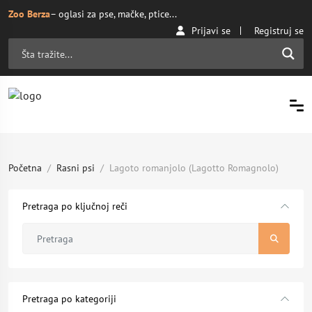
Zoo Berza
– oglasi za pse, mačke, ptice...
Prijavi se
Registruj se
Početna
Rasni psi
Lagoto romanjolo (Lagotto Romagnolo)
Pretraga po ključnoj reči
Pretraga po kategoriji