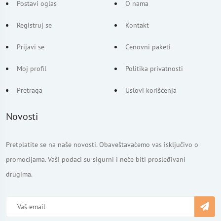
Postavi oglas
O nama
Registruj se
Kontakt
Prijavi se
Cenovni paketi
Moj profil
Politika privatnosti
Pretraga
Uslovi korišćenja
Novosti
Pretplatite se na naše novosti. Obaveštavaćemo vas isključivo o
promocijama. Vaši podaci su sigurni i neće biti prosleđivani
drugima.