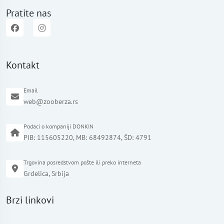
Pratite nas
Kontakt
Email
web@zooberza.rs
Podaci o kompaniji DONKIN
PIB: 115605220, MB: 68492874, ŠD: 4791
Trgovina posredstvom pošte ili preko interneta
Grdelica, Srbija
Brzi linkovi