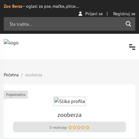
Zoo Berza
– oglasi za pse, mačke, ptice...
Prijavi se
Registruj se
Početna
zooberza
Pojedinačno
zooberza
0 recenzija