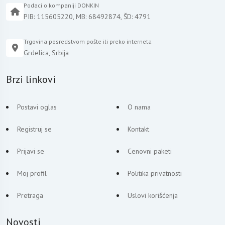
Podaci o kompaniji DONKIN
PIB: 115605220, MB: 68492874, ŠD: 4791
Trgovina posredstvom pošte ili preko interneta
Grdelica, Srbija
Brzi linkovi
Postavi oglas
O nama
Registruj se
Kontakt
Prijavi se
Cenovni paketi
Moj profil
Politika privatnosti
Pretraga
Uslovi korišćenja
Novosti