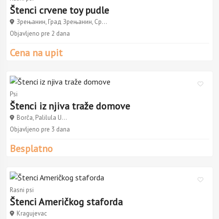
Štenci crvene toy pudle
Зрењанин, Град Зрењанин, Ср...
Objavljeno pre 2 dana
Cena na upit
Psi
Štenci iz njiva traže domove
Borča, Palilula U...
Objavljeno pre 3 dana
Besplatno
Rasni psi
Štenci Američkog staforda
Kragujevac