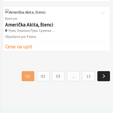
Rasni psi
Američka Akita, štenci
Рума, Општина Рума, Сремски ...
Objavljeno pre 4 dana
Cena na upit
01
02
03
...
13