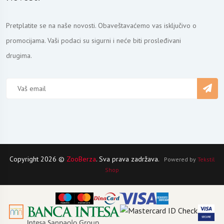
Pretplatite se na naše novosti. Obaveštavaćemo vas isključivo o
promocijama. Vaši podaci su sigurni i neće biti prosleđivani
drugima.
Copyright 2026 ©
ZooBerza
. Sva prava zadržava.
Powered by
Tekstil
Shop