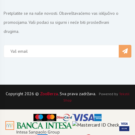
Pretplatite se na naše novosti. Obaveštavaćemo vas isključivo o
promocijama. Vaši podaci su sigurni i neće biti prosleđivani
drugima.
Copyright 2026 ©
ZooBerza
. Sva prava zadržava.
Powered by
Tekstil
Shop