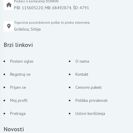
Podaci o kompaniji DONKIN
PIB: 115605220, MB: 68492874, ŠD: 4791
Trgovina posredstvom pošte ili preko interneta
Grdelica, Srbija
Brzi linkovi
Postavi oglas
O nama
Registruj se
Kontakt
Prijavi se
Cenovni paketi
Moj profil
Politika privatnosti
Pretraga
Uslovi korišćenja
Novosti