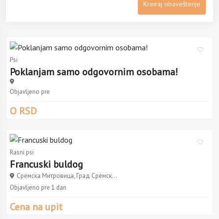
Kreiraj obaveštenje
Psi
Poklanjam samo odgovornim osobama!
Objavljeno pre
O RSD
Rasni psi
Francuski buldog
Сремска Митровица, Град Сремск...
Objavljeno pre 1 dan
Cena na upit