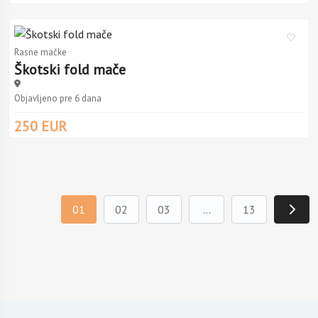
Rasne mačke
Škotski fold mače
Objavljeno pre 6 dana
250 EUR
01
02
03
...
13