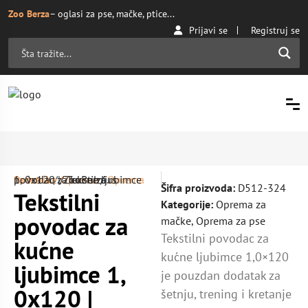
Zoo Berza
– oglasi za pse, mačke, ptice...
Prijavi se
Registruj se
Početna
Oprema za mačke
/ Tekstilni povodac za kućne ljubimce 1, 0x120 | ZooBerza.rs
/
Oprema
/
Šifra proizvoda:
D512-324
Tekstilni
Kategorije:
Oprema za
povodac za
mačke
,
Oprema za pse
Tekstilni povodac za
kućne
kućne ljubimce 1,0×120
ljubimce 1,
je pouzdan dodatak za
0x120 |
šetnju, trening i kretanje