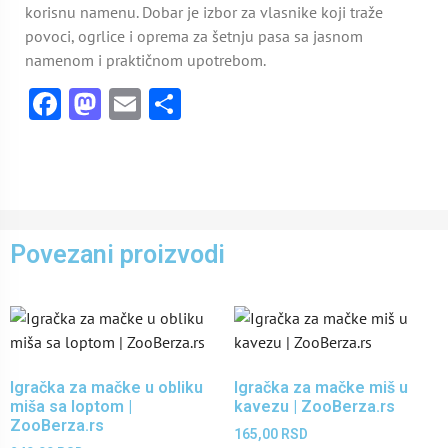
korisnu namenu. Dobar je izbor za vlasnike koji traže
povoci, ogrlice i oprema za šetnju pasa sa jasnom
namenom i praktičnom upotrebom.
Facebook
Mastodon
Email
Share
Povezani proizvodi
Igračka za mačke u obliku
Igračka za mačke miš u
miša sa loptom |
kavezu | ZooBerza.rs
ZooBerza.rs
165,00
RSD