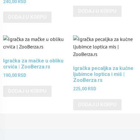
240,00
RSD
DODAJ U KORPU
DODAJ U KORPU
Igračka za mačke u obliku
crvića | ZooBerza.rs
Igračka pecaljka za kućne
ljubimce loptica i miš |
190,00
RSD
ZooBerza.rs
225,00
RSD
DODAJ U KORPU
DODAJ U KORPU