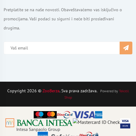
Pretplatite se na naše novosti. Obaveštavaćemo vas isključivo o
promocijama. Vaši podaci su sigurni i neće biti prosleđivani
drugima.
Copyright 2026 ©
ZooBerza
. Sva prava zadržava.
Powered by
Tekstil
Shop