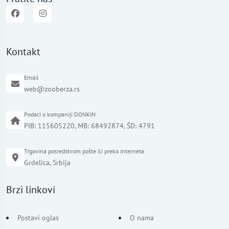
Kontakt
Email
web@zooberza.rs
Podaci o kompaniji DONKIN
PIB: 115605220, MB: 68492874, ŠD: 4791
Trgovina posredstvom pošte ili preko interneta
Grdelica, Srbija
Brzi linkovi
Postavi oglas
O nama