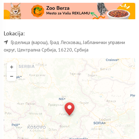
Lokacija:
Грделица (варош), Град Лесковац, Јабланички управни
округ, Централна Србија, 16220, Србија
+
−