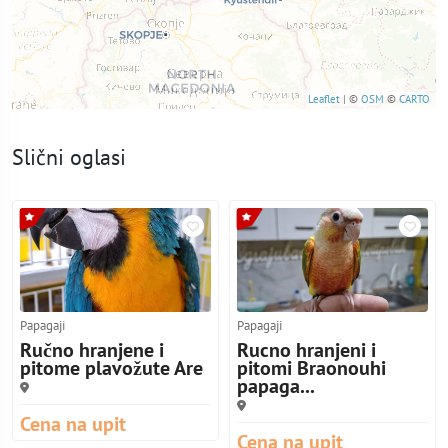
Leaflet
| ©
OSM
©
CARTO
Slični oglasi
Papagaji
Papagaji
Ručno hranjene i
Rucno hranjeni i
pitome plavožute Are
pitomi Braonouhi
papaga...
Cena na upit
Cena na upit