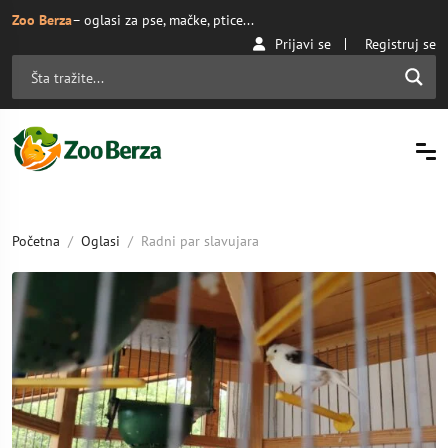
Zoo Berza
– oglasi za pse, mačke, ptice...
Prijavi se
Registruj se
Početna
Oglasi
Radni par slavujara