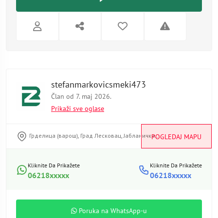
stefanmarkovicsmeki473
Član od 7. maj 2026.
Prikaži sve oglase
Грделица (варош), Град Лесковац, Јабланички...
POGLEDAJ MAPU
Kliknite Da Prikažete
Kliknite Da Prikažete
06218xxxxx
06218xxxxx
Poruka na WhatsApp-u