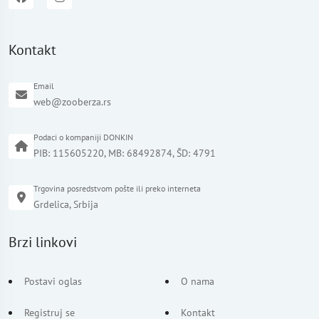
Kontakt
Email
web@zooberza.rs
Podaci o kompaniji DONKIN
PIB: 115605220, MB: 68492874, ŠD: 4791
Trgovina posredstvom pošte ili preko interneta
Grdelica, Srbija
Brzi linkovi
Postavi oglas
O nama
Registruj se
Kontakt