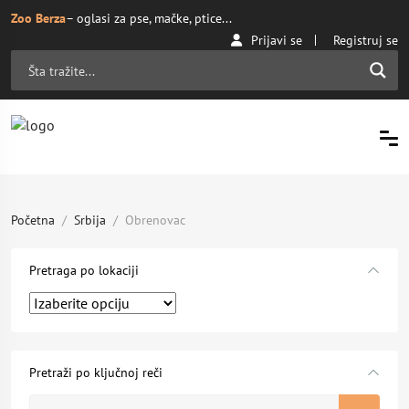
Zoo Berza
– oglasi za pse, mačke, ptice...
Prijavi se
Registruj se
Početna
Srbija
Obrenovac
Pretraga po lokaciji
Pretraži po ključnoj reči