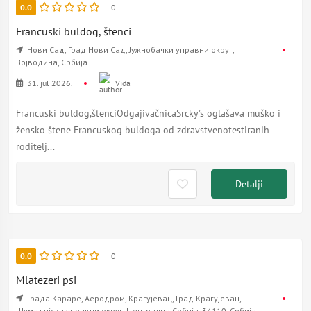
0.0
0
Francuski buldog, štenci
Нови Сад, Град Нови Сад, Јужнобачки управни округ,
Војводина, Србија
31. jul 2026.
Vida
Francuski buldog,štenciOdgajivačnicaSrcky's oglašava muško i
žensko štene Francuskog buldoga od zdravstvenotestiranih
roditelj...
Detalji
0.0
0
Mlatezeri psi
Града Караре, Аеродром, Крагујевац, Град Крагујевац,
Шумадијски управни округ, Централна Србија, 34110, Србија