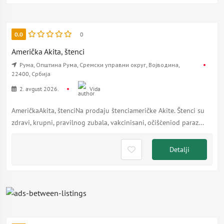
0.0
0
Američka Akita, štenci
Рума, Општина Рума, Сремски управни округ, Војводина,
22400, Србија
2. avgust 2026.
Vida
AmeričkaAkita, štenciNa prodaju štenciameričke Akite. Štenci su
zdravi, krupni, pravilnog zubala, vakcinisani, očišćeniod paraz...
Detalji