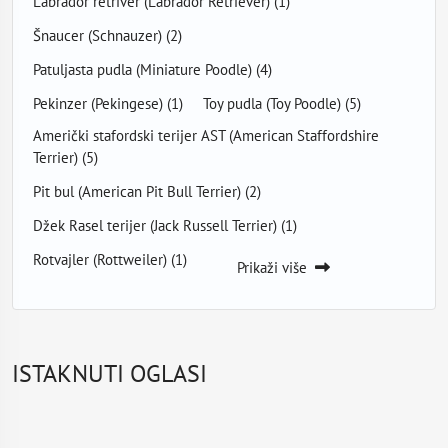
Labrador retriver (Labrador Retriever)
(1)
Šnaucer (Schnauzer)
(2)
Patuljasta pudla (Miniature Poodle)
(4)
Pekinzer (Pekingese)
(1)
Toy pudla (Toy Poodle)
(5)
Američki stafordski terijer AST (American Staffordshire
Terrier)
(5)
Pit bul (American Pit Bull Terrier)
(2)
Džek Rasel terijer (Jack Russell Terrier)
(1)
Rotvajler (Rottweiler)
(1)
Prikaži više
ISTAKNUTI OGLASI