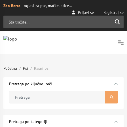
Zoo Berza
– oglasi za pse, mačke, ptice...
Prijavi se
Registruj se
Početna
Psi
Rasni psi
Pretraga po ključnoj reči
Pretraga po kategoriji