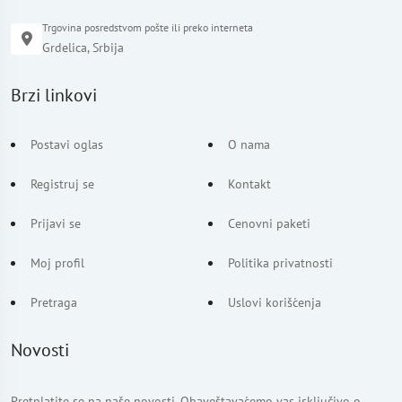
Trgovina posredstvom pošte ili preko interneta
Grdelica, Srbija
Brzi linkovi
Postavi oglas
O nama
Registruj se
Kontakt
Prijavi se
Cenovni paketi
Moj profil
Politika privatnosti
Pretraga
Uslovi korišćenja
Novosti
Pretplatite se na naše novosti. Obaveštavaćemo vas isključivo o