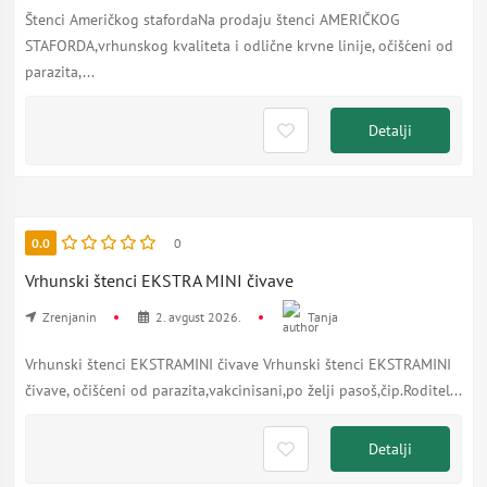
Štenci Američkog stafordaNa prodaju štenci AMERIČKOG
STAFORDA,vrhunskog kvaliteta i odlične krvne linije, očišćeni od
parazita,...
Detalji
0.0
0
Vrhunski štenci EKSTRA MINI čivave
Zrenjanin
2. avgust 2026.
Tanja
Vrhunski štenci EKSTRAMINI čivave Vrhunski štenci EKSTRAMINI
čivave, očišćeni od parazita,vakcinisani,po želji pasoš,čip.Roditel...
Detalji