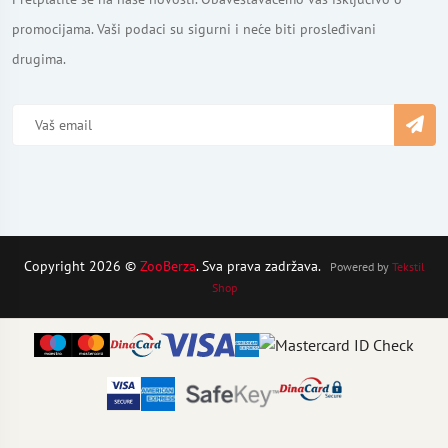
promocijama. Vaši podaci su sigurni i neće biti prosleđivani
drugima.
Copyright 2026 ©
ZooBerza
. Sva prava zadržava.
Powered by
Tekstil
Shop