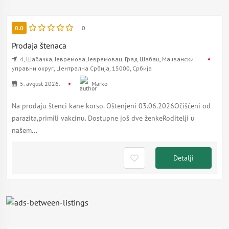
0.0
0
Prodaja štenaca
4, Шабачка, Јевремова, Јевремовац, Град Шабац, Мачвански
управни округ, Централна Србија, 15000, Србија
5. avgust 2026.
Marko
Na prodaju štenci kane korso. Oštenjeni 03.06.2026Očišćeni od
parazita,primili vakcinu. Dostupne još dve ženkeRoditelji u
našem...
Detalji