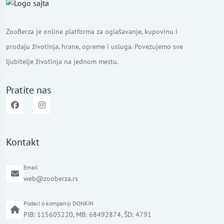
ZooBerza je online platforma za oglašavanje, kupovinu i
prodaju životinja, hrane, opreme i usluga. Povezujemo sve
ljubitelje životinja na jednom mestu.
Pratite nas
Kontakt
Email
web@zooberza.rs
Podaci o kompaniji DONKIN
PIB: 115605220, MB: 68492874, ŠD: 4791