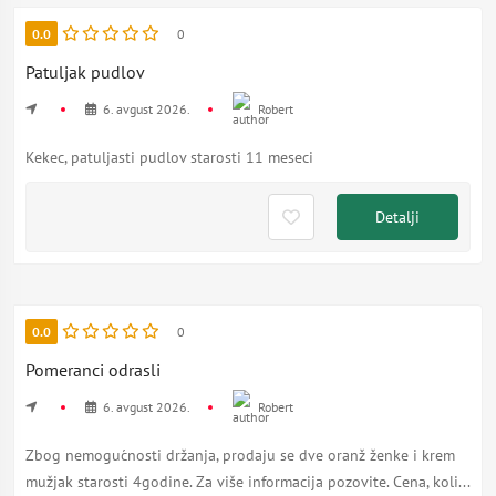
0.0
0
Patuljak pudlov
6. avgust 2026.
Robert
Kekec, patuljasti pudlov starosti 11 meseci
Detalji
0.0
0
Pomeranci odrasli
6. avgust 2026.
Robert
Zbog nemogućnosti držanja, prodaju se dve oranž ženke i krem
mužjak starosti 4godine. Za više informacija pozovite. Cena, koli...