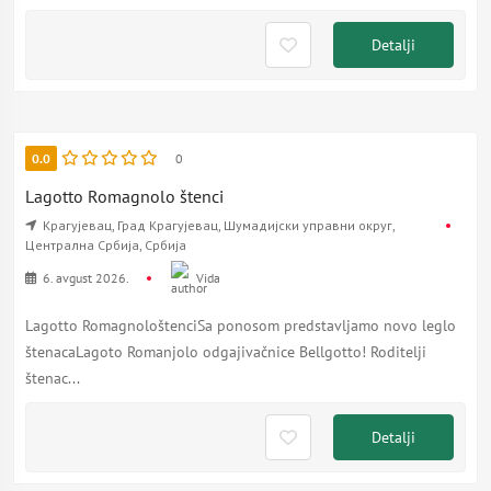
Detalji
0.0
0
Lagotto Romagnolo štenci
Крагујевац, Град Крагујевац, Шумадијски управни округ,
Централна Србија, Србија
6. avgust 2026.
Vida
Lagotto RomagnološtenciSa ponosom predstavljamo novo leglo
štenacaLagoto Romanjolo odgajivačnice Bellgotto! Roditelji
štenac...
Detalji