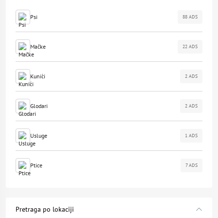
Psi
88 ADS
Mačke
22 ADS
Kunići
2 ADS
Glodari
2 ADS
Usluge
1 ADS
Ptice
7 ADS
Pretraga po lokaciji