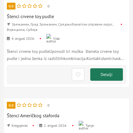
0.0
0
Štenci crvene toy pudle
Зрењанин, Град Зрењанин, Средњобанатски управни округ,
Војводина, Србија
4. avgust 2026.
Vida
Štenci crvene toy pudleUponudi tri muška šteneta crvene toy
pudle i jedna ženka iz različitihkombinacija.Kontakt:damir.hask...
Detalji
0.0
0
Štenci Američkog staforda
Kragujevac
2. avgust 2026.
Tanja