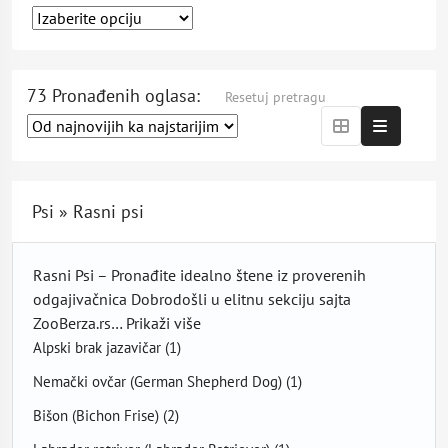
73 Pronađenih oglasa:
Resetuj pretragu
Psi » Rasni psi
Rasni Psi – Pronađite idealno štene iz proverenih
odgajivačnica Dobrodošli u elitnu sekciju sajta
ZooBerza.rs…
Prikaži više
Alpski brak jazavičar
(1)
Nemački ovčar (German Shepherd Dog)
(1)
Bišon (Bichon Frise)
(2)