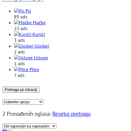
Psi
89 ads
Mačke
23 ads
Kunići
3 ads
Glodari
2 ads
Usluge
1 ads
Ptice
7 ads
Pretraga po lokaciji
2 Pronađenih oglasa:
Resetuj pretragu