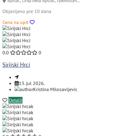
Врбас, Општина Врбас, Јужнобач...
Objavljeno pre 10 dana
Cena na upit
0.0
0
Sirijski Hrci
13. jul 2026.
Kristina Milosavljevic
Detalji