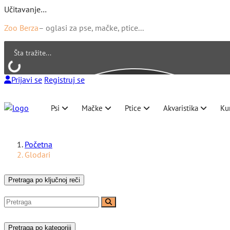
Učitavanje…
Zoo Berza
– oglasi za pse, mačke, ptice...
Prijavi se
Registruj se
Psi
Mačke
Ptice
Akvaristika
Ku
Početna
Glodari
Pretraga po ključnoj reči
Pretraga po kategoriji