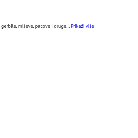
, gerbile, miševe, pacove i druge…
Prikaži više