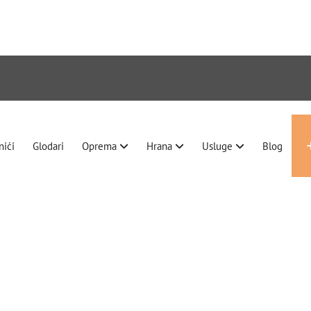
nići
Glodari
Oprema
Hrana
Usluge
Blog