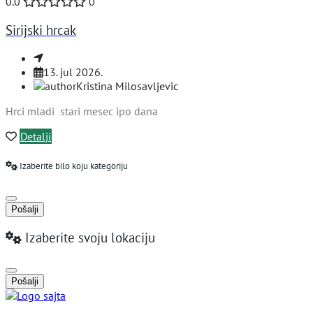
0.0
0
Sirijski hrcak
13. jul 2026.
Kristina Milosavljevic
Hrci mladi stari mesec ipo dana
Detalji
Izaberite bilo koju kategoriju
Pošalji
Izaberite svoju lokaciju
Pošalji