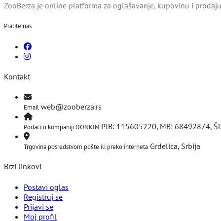
ZooBerza je online platforma za oglašavanje, kupovinu i prodaju 
Pratite nas
Kontakt
web@zooberza.rs
Email
PIB: 115605220, MB: 68492874, Š
Podaci o kompaniji DONKIN
Grdelica, Srbija
Trgovina posredstvom pošte ili preko interneta
Brzi linkovi
Postavi oglas
Registruj se
Prijavi se
Moj profil