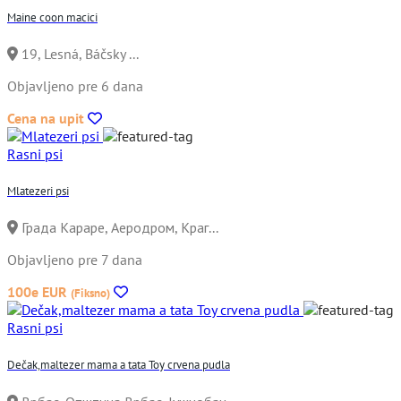
Maine coon macici
19, Lesná, Báčsky ...
Objavljeno pre 6 dana
Cena na upit
Rasni psi
Mlatezeri psi
Града Караре, Аеродром, Краг...
Objavljeno pre 7 dana
100e EUR
(Fiksno)
Rasni psi
Dečak,maltezer mama a tata Toy crvena pudla