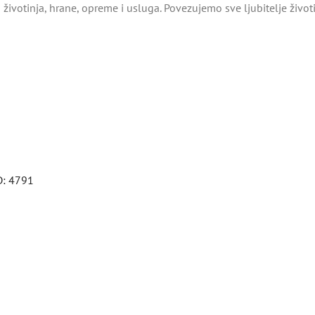
životinja, hrane, opreme i usluga. Povezujemo sve ljubitelje živo
D: 4791