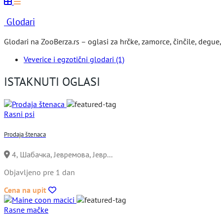
Glodari
Glodari na ZooBerza.rs – oglasi za hrčke, zamorce, činčile, degue
Veverice i egzotični glodari
(1)
ISTAKNUTI OGLASI
Rasni psi
Prodaja štenaca
4, Шабачка, Јевремова, Јевр...
Objavljeno pre 1 dan
Cena na upit
Rasne mačke