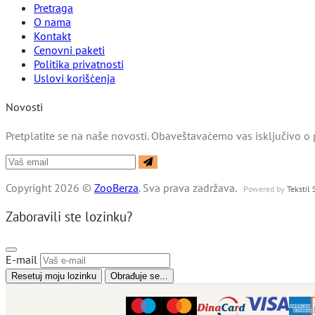
Pretraga
O nama
Kontakt
Cenovni paketi
Politika privatnosti
Uslovi korišćenja
Novosti
Pretplatite se na naše novosti. Obaveštavaćemo vas isključivo o 
Copyright 2026 ©
ZooBerza
. Sva prava zadržava.
Powered by
Tekstil
Zaboravili ste lozinku?
E-mail
Resetuj moju lozinku
Obrađuje se...