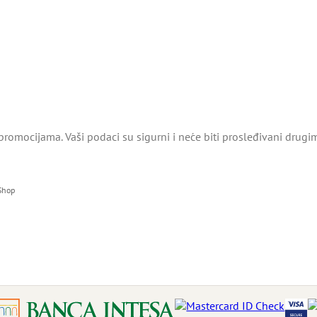
promocijama. Vaši podaci su sigurni i neće biti prosleđivani drugi
 Shop